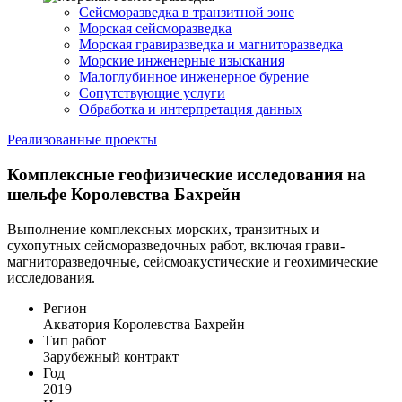
Сейсморазведка в транзитной зоне
Морская сейсморазведка
Морская гравиразведка и магниторазведка
Морские инженерные изыскания
Малоглубинное инженерное бурение
Сопутствующие услуги
Обработка и интерпретация данных
Реализованные проекты
Комплексные геофизические исследования на
шельфе Королевства Бахрейн
Выполнение комплексных морских, транзитных и
сухопутных сейсморазведочных работ, включая грави-
магниторазведочные, сейсмоакустические и геохимические
исследования.
Регион
Акватория Королевства Бахрейн
Тип работ
Зарубежный контракт
Год
2019