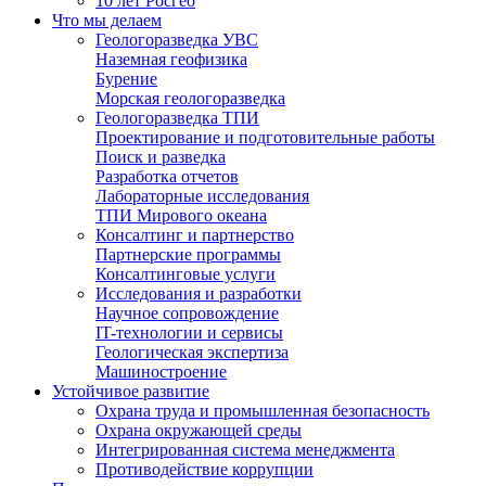
10 лет Росгео
Что мы делаем
Геологоразведка УВС
Наземная геофизика
Бурение
Морская геологоразведка
Геологоразведка ТПИ
Проектирование и подготовительные работы
Поиск и разведка
Разработка отчетов
Лабораторные исследования
ТПИ Мирового океана
Консалтинг и партнерство
Партнерские программы
Консалтинговые услуги
Исследования и разработки
Научное сопровождение
IT-технологии и сервисы
Геологическая экспертиза
Машиностроение
Устойчивое развитие
Охрана труда и промышленная безопасность
Охрана окружающей среды
Интегрированная система менеджмента
Противодействие коррупции