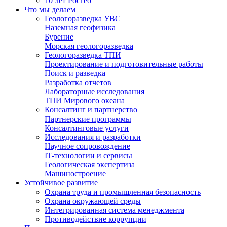
10 лет Росгео
Что мы делаем
Геологоразведка УВС
Наземная геофизика
Бурение
Морская геологоразведка
Геологоразведка ТПИ
Проектирование и подготовительные работы
Поиск и разведка
Разработка отчетов
Лабораторные исследования
ТПИ Мирового океана
Консалтинг и партнерство
Партнерские программы
Консалтинговые услуги
Исследования и разработки
Научное сопровождение
IT-технологии и сервисы
Геологическая экспертиза
Машиностроение
Устойчивое развитие
Охрана труда и промышленная безопасность
Охрана окружающей среды
Интегрированная система менеджмента
Противодействие коррупции