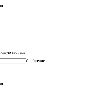
он
сующую вас тему
Сообщение
он