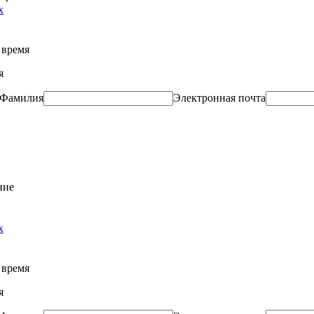
х
 время
я
Фамилия
Электронная почта
ние
х
 время
я