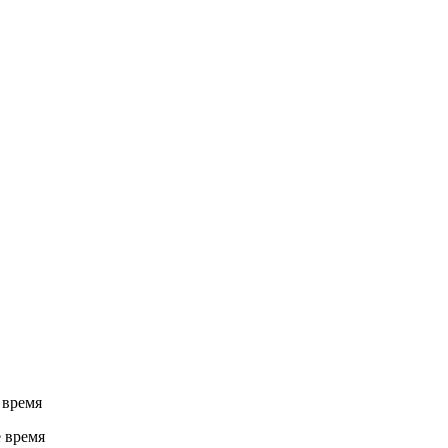
 время
 время