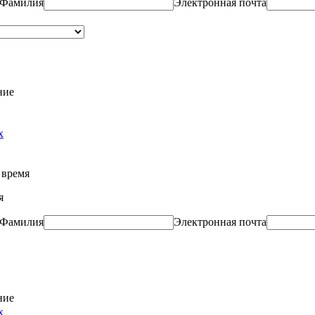
Фамилия
Электронная почта
ние
х
 время
я
Фамилия
Электронная почта
ние
х