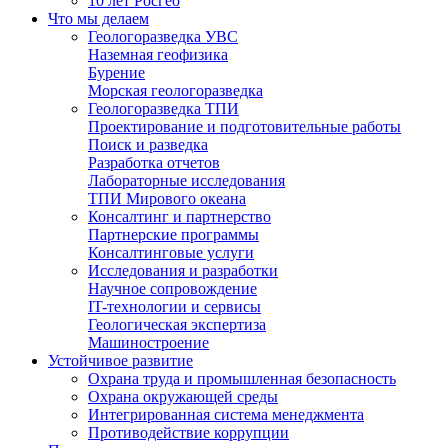
10 лет Росгео
Что мы делаем
Геологоразведка УВС
Наземная геофизика
Бурение
Морская геологоразведка
Геологоразведка ТПИ
Проектирование и подготовительные работы
Поиск и разведка
Разработка отчетов
Лабораторные исследования
ТПИ Мирового океана
Консалтинг и партнерство
Партнерские программы
Консалтинговые услуги
Исследования и разработки
Научное сопровождение
IT-технологии и сервисы
Геологическая экспертиза
Машиностроение
Устойчивое развитие
Охрана труда и промышленная безопасность
Охрана окружающей среды
Интегрированная система менеджмента
Противодействие коррупции